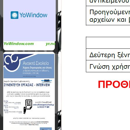
YoWindow.com
yr.no
ΠΡΟΘ