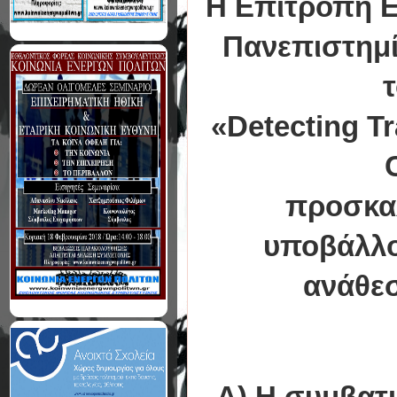
Η Επιτροπή Ερ
Πανεπιστημί
«Detecting Tr
προσκαλ
υποβάλλο
ανάθεσ
Α) Η συμβατι