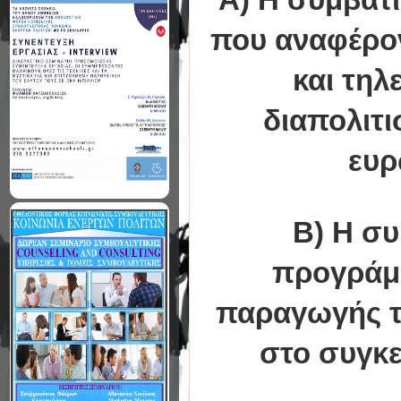
που αναφέρον
και τηλ
διαπολιτι
ευρ
Β) Η συ
προγράμμ
παραγωγής τω
στο συγκε