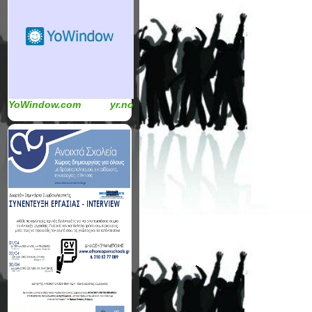
YoWindow.com
yr.no