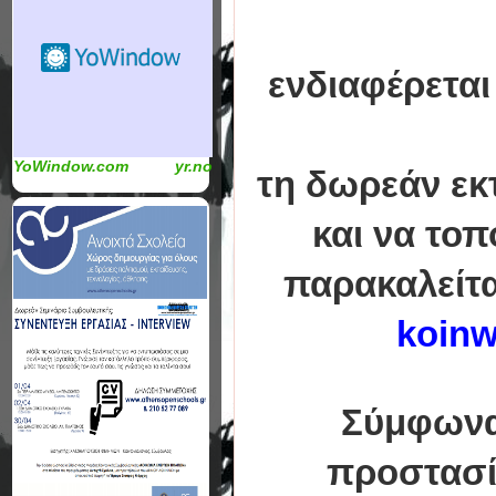
ενδιαφέρεται
YoWindow.com
yr.no
τη δωρεάν εκ
και να τοπ
παρακαλείται
koin
Σύμφωνα
προστασί