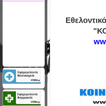
Εθελοντικ
"Κ
ww