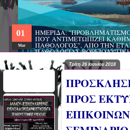
ΗΜΕΡΙΔΑ: "ΠΡΟΒΛΗΜΑΤΙΣΜ
01
ΠΟΥ ΑΝΤΙΜΕΤΩΠΙΖΕΙ ΚΑΘΗΜ
ΠΑΘΟΛΟΓΟΣ", ΑΠΟ ΤΗΝ ΕΤΑ
Mar
ΠΑΘΟΛΟΓΙΑΣ ΒΟΡΕΙΟΔΥΤΙΚ
ΤΙΣ Α' & Β' ΠΑΝΕΠΙΣΤΗΜΙΑ
ΚΛΙΝΙΚΕΣ ΠΓΝΙ
Τρίτη 26 Ιουνίου 2018
ΠΡΟΣΚΛΗΣ
ΠΡΟΣ ΕΚΤΥ
ΕΠΙΚΟΙΝΩΝ