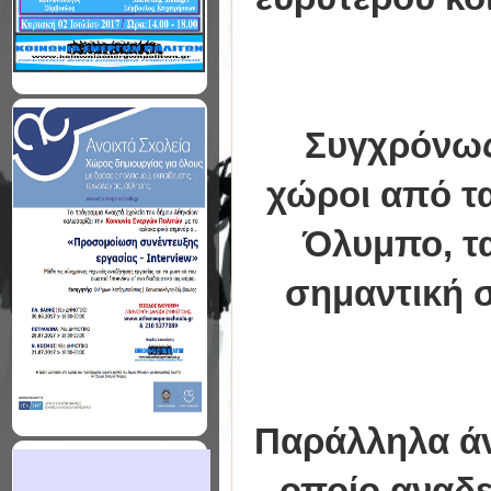
Συγχρόνως
χώροι από τα
Όλυμπο, τα
σημαντική σ
Παράλληλα άν
οποίο αναδε