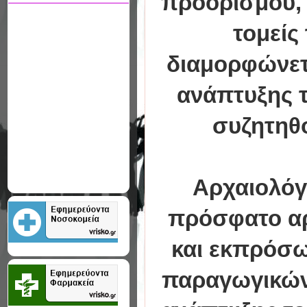
προορισμού, 
τομείς
διαμορφώνετ
ανάπτυξης τ
συζητηθο
Αρχαιολόγ
πρόσφατο αρ
και εκπρόσω
παραγωγικών 