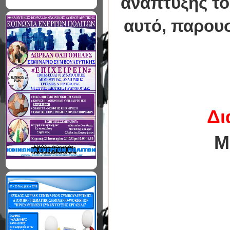
ανάπτυξης το
αυτό, παρου
Δι
Μ