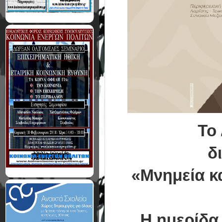
Το
δ
«Μνημεία κα
Η ημερίδα 