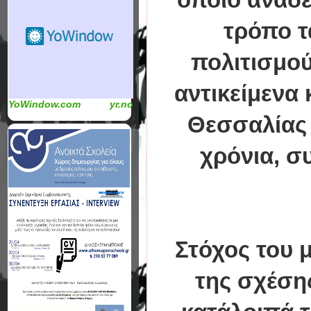
τρόπο τ
πολιτισμού
αντικείμενα 
YoWindow.com
yr.no
Θεσσαλίας 
χρόνια, σ
Στόχος του 
της σχέσης