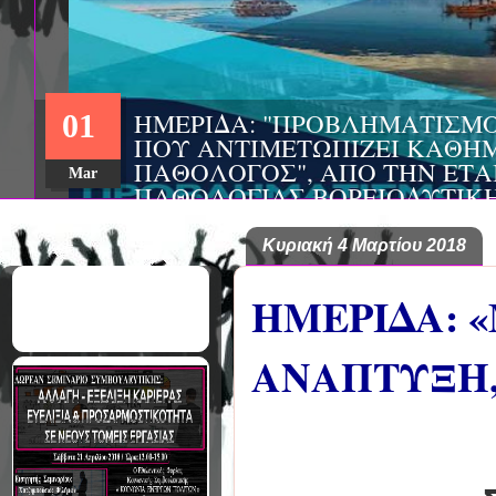
ΗΜΕΡΙΔΑ: "ΠΡΟΒΛΗΜΑΤΙΣΜ
01
ΠΟΥ ΑΝΤΙΜΕΤΩΠΙΖΕΙ ΚΑΘΗΜ
ΠΑΘΟΛΟΓΟΣ", ΑΠΟ ΤΗΝ ΕΤΑ
Mar
ΠΑΘΟΛΟΓΙΑΣ ΒΟΡΕΙΟΔΥΤΙΚ
ΤΙΣ Α' & Β' ΠΑΝΕΠΙΣΤΗΜΙΑ
ΚΛΙΝΙΚΕΣ ΠΓΝΙ
Κυριακή 4 Μαρτίου 2018
ΗΜΕΡΙΔΑ: 
ΑΝΑΠΤΥΞΗ,