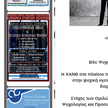
«
BSc Ψυχολ
Η ΧΑΝΘ στο πλαίσιο 
στην ψυχική υγε
διο
Στόχος των Ομιλιώ
Ψυχολογίας και Προσ