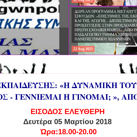
22
Aug
2023
ΔΩΡΕΑΝ ΠΡΟΓΡΑΜΜΑ ΜΕΤΑΠΤΥ
ΣΠΟΥΔΩΝ: «ΕΠΙΣΤΗΜΕΣ ΤΗΣ ΕΚ
ΚΑΙ ΤΗΣ ΑΓΩΓΗΣ - ΔΙΕΠΙΣΤΗΜΟΝ
ΠΡΟΣΕΓΓΙΣΕΙΣ ΣΤΗΝ ΠΡΟΣΧΟΛΙΚ
ΠΡΩΤΗ ΣΧΟΛΙΚΗ ΗΛΙΚΙΑ», ΑΠΟ Τ
ΠΑΙΔΑΓΩΓΙΚΟ ΤΜΗΜΑ ΝΗΠΙΑΓΩ
ΠΑΝΕΠΙΣΤΗΜΙΟΥ ΙΩΑΝΝΙΝΩΝ
22
Aug
2023
ΚΠΑΙΔΕΥΣΗΣ: «Η ΔΥΝΑΜΙΚΗ ΤΟΥ
 - ΓΕΝΝΙΕΜΑΙ Η ΓΙΝΟΜΑΙ; », ΑΠ
ΕΙΣΟΔΟΣ ΕΛΕΥΘΕΡΗ
Δευτέρα 05 Μαρτίου 2018
Ώρα:18.00-20.00