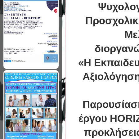
Ψυχολογ
Προσχολικ
Με
διοργανώ
«Η Εκπαιδευ
Αξιολόγηση
Παρουσίαση
έργου HΟRI
προκλήσεις