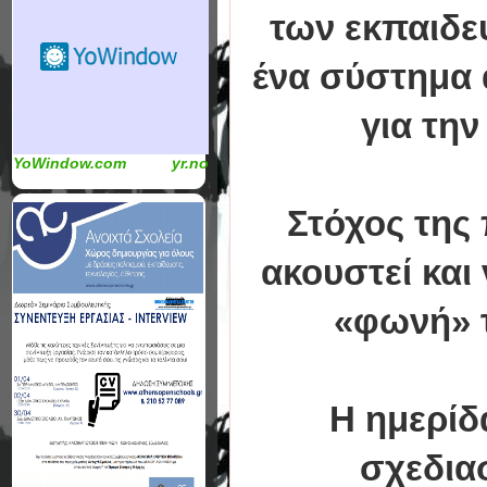
των εκπαιδευ
ένα σύστημα α
για την
YoWindow.com
yr.no
Στόχος της 
ακουστεί και
«φωνή» τ
Η ημερίδ
σχεδια