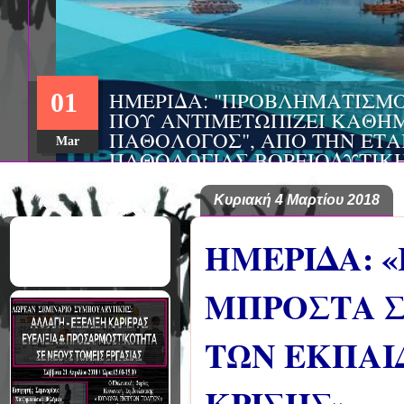
ΣΥΝΕΔΡΙΟ: «ΚΟΙΝΩΝΙΚΕΣ
22
ΦΡΟΝΤΙΔΑΣ», ΑΠΟ ΤΗΝ Ε
ΨΥΧΙΑΤΡΙΚΗΣ Π. ΣΑΚΕΛ
Aug
ΤΟ EΥΡΩΠΑΪΚΟ ΔΙΚΤΥΟ 
ΥΓΕΙΑΣ ΑSKLEPIOS
Κυριακή 4 Μαρτίου 2018
ΗΜΕΡΙΔΑ: 
ΜΠΡΟΣΤΑ Σ
ΤΩΝ ΕΚΠΑΙ