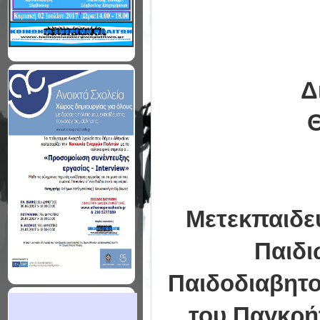
Δ
Θ
Μετεκπαιδευ
Παιδι
Παιδοδιαβητο
του Παγκρή