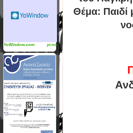
Θέμα: Παιδί 
νο
YoWindow.com
yr.no
Π
Ανδ