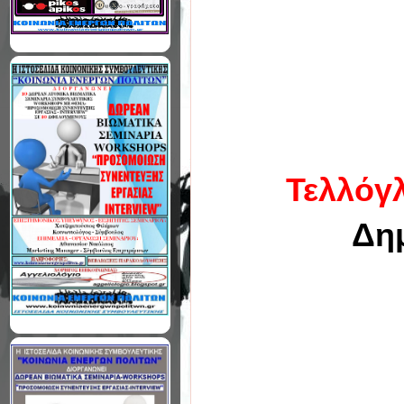
Τελλόγ
Δη