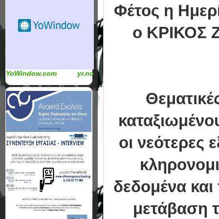
Φέτος η Ημερ
ο ΚΡΙΚΟΣ 
YoWindow.com
yr.no
Θεματικέ
καταξιωμένου
οι νεότερες 
κληρονομι
δεδομένα και 
μετάβαση τ