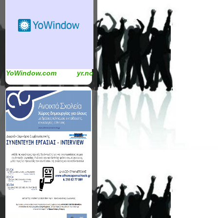
YoWindow.com
yr.no