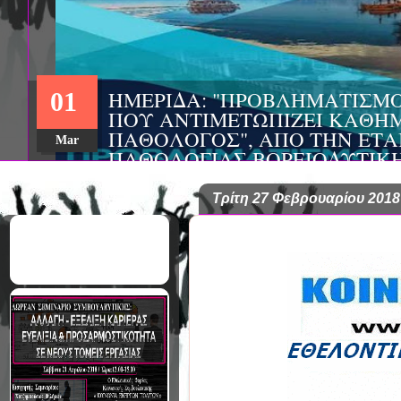
ΣΥΝΕΔΡΙΟ: «ΚΟΙΝΩΝΙΚΕΣ Π
22
ΦΡΟΝΤΙΔΑΣ», ΑΠΟ ΤΗΝ ΕΤΑΙ
ΨΥΧΙΑΤΡΙΚΗΣ Π. ΣΑΚΕΛΛΑΡ
Aug
EΥΡΩΠΑΪΚΟ ΔΙΚΤΥΟ ΦΟΡΕΩΝ
ΑSKLEPIOS
Τρίτη 27 Φεβρουαρίου 2018