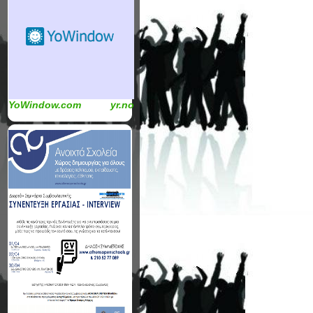
YoWindow.com
yr.no