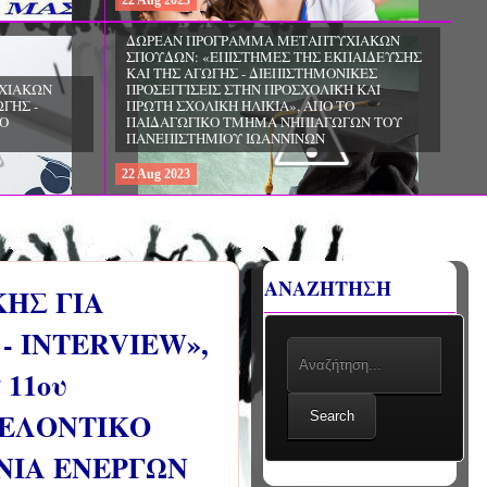
22
Aug
2023
ΧΙΑΚΩΝ
ΔΩΡΕΑΝ ΠΡΟΓΡΑΜΜΑ ΜΕΤΑΠΤΥΧΙΑΚΩΝ
ΣΠΟΥΔΩΝ: «ΕΠΙΣΤΗΜΕΣ ΤΗΣ ΑΓΩΓΗΣ -
ΙΟ
ΘΕΩΡΙΑ ΚΑΙ ΕΦΑΡΜΟΓΕΣ», ΑΠΟ ΤΟ
ΠΑΝΕΠΙΣΤΗΜΙΟ ΚΡΗΤΗΣ
22
Aug
2023
ΑΝΑΖΗΤΗΣΗ
ΗΣ ΓΙΑ
- INTERVIEW»,
11ου
ΘΕΛΟΝΤΙΚΟ
Search
ΝΙΑ ΕΝΕΡΓΩΝ