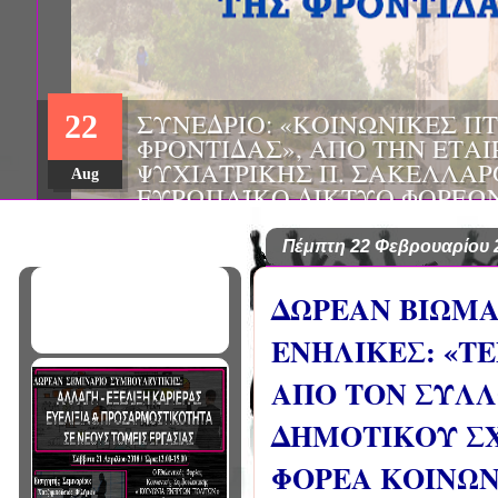
ΗΜΕΡΙΔΑ: "ΠΡΟΒΛΗΜΑΤΙΣΜ
01
ΠΟΥ ΑΝΤΙΜΕΤΩΠΙΖΕΙ ΚΑΘΗ
ΠΑΘΟΛΟΓΟΣ", ΑΠΟ ΤΗΝ ΕΤΑ
Mar
ΠΑΘΟΛΟΓΙΑΣ ΒΟΡΕΙΟΔΥΤΙΚ
ΤΙΣ Α' & Β' ΠΑΝΕΠΙΣΤΗΜΙΑ
ΚΛΙΝΙΚΕΣ ΠΓΝΙ
Πέμπτη 22 Φεβρουαρίου 
ΔΩΡΕΑΝ ΒΙΩΜΑ
ΕΝΗΛΙΚΕΣ: «ΤΕ
ΑΠΟ ΤΟΝ ΣΥΛΛ
ΔΗΜΟΤΙΚΟΥ ΣΧ
ΦΟΡΕΑ ΚΟΙΝΩΝ