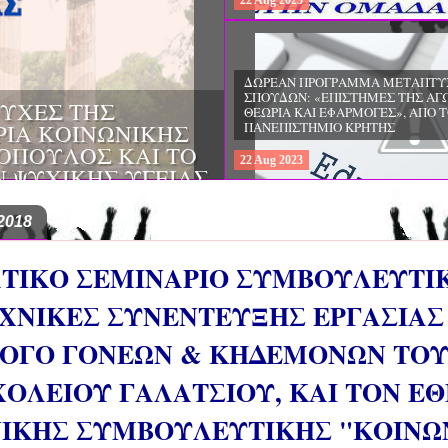
22
Aug
2023
ΔΩΡΕΑΝ ΠΡΟΓΡΑΜΜΑ ΜΕΤΑΠΤΥ
ΣΠΟΥΔΩΝ: "ΕΙΔΙΚΗ ΑΓΩΓΗ ΚΑΙ
ΟΙ & ΔΙΛΗΜΜΑΤΑ
ΕΚΠΑΙΔΕΥΣΗ", ΣΤΟ ΠΑΝΕΠΙΣΤΗΜ
ΜΕΡΙΝΑ O
ΙΩΑΝΝΙΝΩΝ
ΙΡΕΙΑ
22
Aug
2023
ΗΣ ΕΛΛΑΔΟΣ ΚΑΙ
ΚΕΣ ΠΑΘΟΛΟΓΙΚΕΣ
2018
ΤΙΚΟ ΣΕΜΙΝΑΡΙΟ ΣΥΜΒΟΥΛΕΥΤΙΚ
ΧΝΙΚΕΣ ΣΥΝΕΝΤΕΥΞΗΣ EΡΓΑΣΙΑΣ 
ΟΓΟ ΓΟΝΕΩΝ & ΚΗΔΕΜΟΝΩΝ ΤΟΥ 
ΟΛΕΙΟΥ ΓΑΛΑΤΣΙΟΥ, ΚΑΙ ΤΟΝ Ε
ΙΚΗΣ ΣΥΜΒΟΥΛΕΥΤΙΚΗΣ "ΚΟΙΝΩ