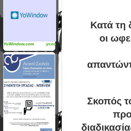
Κατά τη 
οι ωφελ
YoWindow.com
yr.no
απαντώντ
Σκοπός τ
προ
διαδικασία