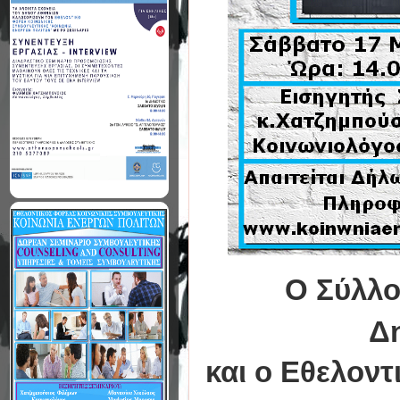
Ο Σύλλο
Δη
και ο Εθελον