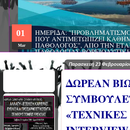
ΗΜΕΡΙΔΑ: "ΠΡΟΒΛΗΜΑΤΙΣΜ
01
ΠΟΥ ΑΝΤΙΜΕΤΩΠΙΖΕΙ ΚΑΘΗΜ
ΠΑΘΟΛΟΓΟΣ", ΑΠΟ ΤΗΝ ΕΤΑ
Mar
ΠΑΘΟΛΟΓΙΑΣ ΒΟΡΕΙΟΔΥΤΙΚ
ΤΙΣ Α' & Β' ΠΑΝΕΠΙΣΤΗΜΙΑ
ΚΛΙΝΙΚΕΣ ΠΓΝΙ
Παρασκευή 23 Φεβρουαρίο
ΔΩΡΕΑΝ ΒΙ
ΣΥΜΒΟΥΛΕΥ
«ΤΕΧΝΙΚΕΣ