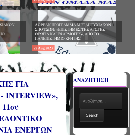
22
Aug
2023
ΧΙΑΚΩΝ
ΔΩΡΕΑΝ ΠΡΟΓΡΑΜΜΑ ΜΕΤΑΠΤΥΧΙΑΚΩΝ
ΣΠΟΥΔΩΝ: «ΕΠΙΣΤΗΜΕΣ ΤΗΣ ΑΓΩΓΗΣ -
ΙΟ
ΘΕΩΡΙΑ ΚΑΙ ΕΦΑΡΜΟΓΕΣ», ΑΠΟ ΤΟ
ΠΑΝΕΠΙΣΤΗΜΙΟ ΚΡΗΤΗΣ
22
Aug
2023
ΑΝΑΖΗΤΗΣΗ
ΗΣ ΓΙΑ
- INTERVIEW»,
11ου
ΘΕΛΟΝΤΙΚΟ
Search
ΝΙΑ ΕΝΕΡΓΩΝ