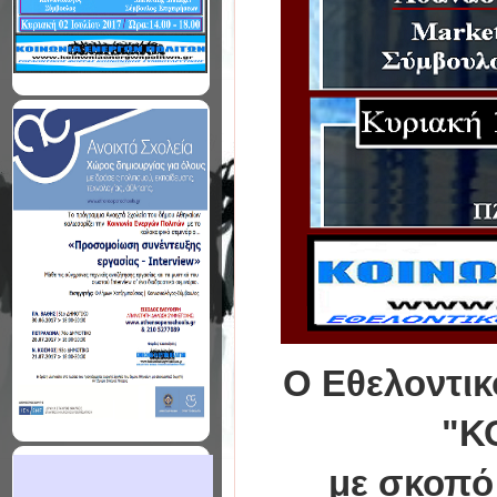
Ο Εθελοντικ
"Κ
με σκοπό