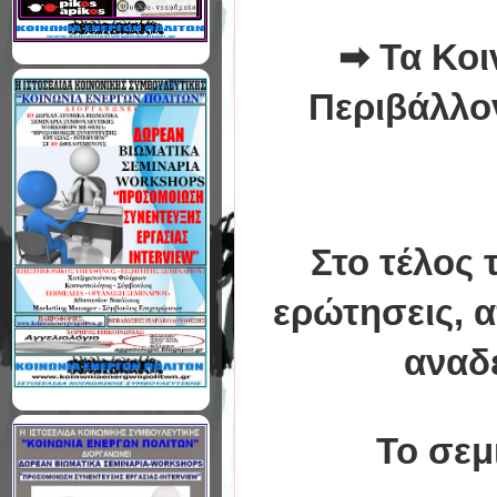
➡
Τα Κο
Περιβάλλο
Στο τέλος 
ερώτησεις, α
αναδ
Το σεμ