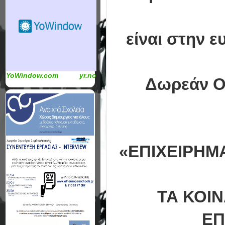
είναι στην 
YoWindow.com
yr.no
Δωρεάν Ολ
«ΕΠΙΧΕΙΡΗΜΑ
ΤΑ ΚΟΙΝ
ΕΠ