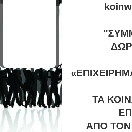
koinw
"ΣΥΜ
ΔΩΡ
«
ΕΠΙΧΕΙΡΗΜ
ΤΑ ΚΟΙΝ
ΕΠ
ΑΠΟ ΤΟN