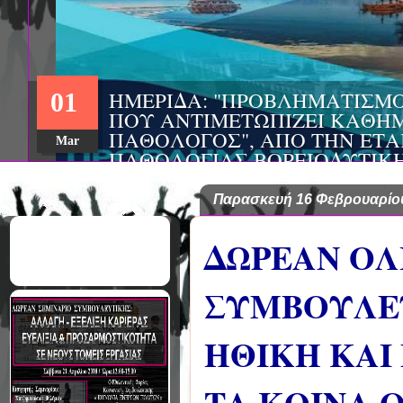
ΗΜΕΡΙΔΑ: "ΠΡΟΒΛΗΜΑΤΙΣΜ
01
ΠΟΥ ΑΝΤΙΜΕΤΩΠΙΖΕΙ ΚΑΘΗΜ
ΠΑΘΟΛΟΓΟΣ", ΑΠΟ ΤΗΝ ΕΤΑ
Mar
ΠΑΘΟΛΟΓΙΑΣ ΒΟΡΕΙΟΔΥΤΙΚ
ΤΙΣ Α' & Β' ΠΑΝΕΠΙΣΤΗΜΙΑ
ΚΛΙΝΙΚΕΣ ΠΓΝΙ
Παρασκευή 16 Φεβρουαρίο
ΔΩΡΕΑΝ ΟΛ
ΣΥΜΒΟΥΛΕΥ
ΗΘΙΚΗ ΚΑΙ