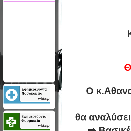
Θ
O
κ.Αθαν
θα αναλύσει 
➡
Βασικές