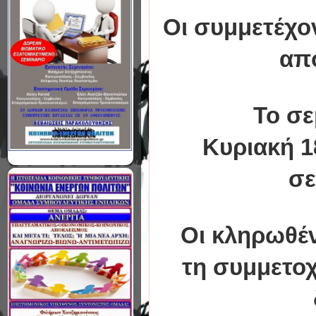
Οι συμμετέχο
από
Το σε
Κυριακή 1
σε
Οι κληρωθέντ
τη συμμετοχ