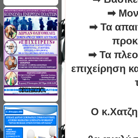
➡
Μον
➡
Τα απαι
προκ
➡
Τα πλεο
επιχείρηση κ
Ο
κ.Χατζ