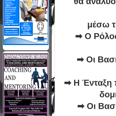
θα αναλύσ
μέσω τ
➡
Ο Ρόλο
➡
Οι Βασ
➡
Η Ένταξη 
δομ
➡
Οι Βασ