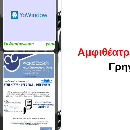
YoWindow.com
yr.no
Αμφιθέατρ
Γρηγ