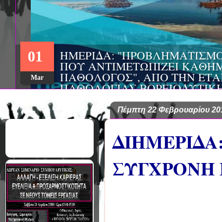
ΣΥΝΕΔΡΙΟ: «ΚΟΙΝΩΝΙΚΕΣ Π
22
ΦΡΟΝΤΙΔΑΣ», ΑΠΟ ΤΗΝ ΕΤΑΙ
ΨΥΧΙΑΤΡΙΚΗΣ Π. ΣΑΚΕΛΛΑΡ
Aug
EΥΡΩΠΑΪΚΟ ΔΙΚΤΥΟ ΦΟΡΕΩΝ
ΑSKLEPIOS
Πέμπτη 22 Φεβρουαρίου 20
ΔΙΗΜΕΡΙΔΑ
ΣΥΓΧΡΟΝΗ 