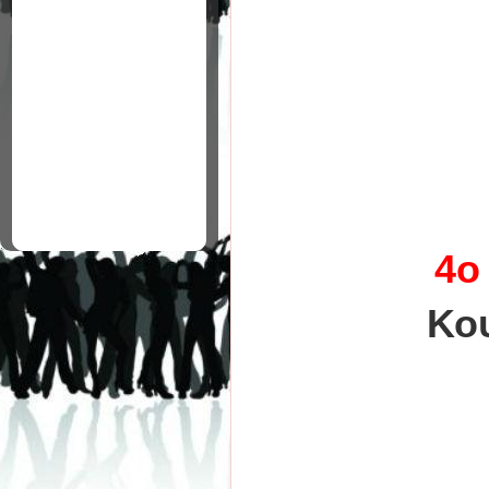
4ο
Κο