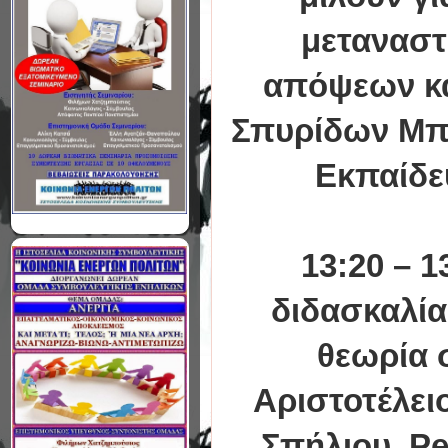
μεταναστ
απόψεων και
Σπυρίδων Μπ
Εκπαίδε
13:20 – 1
διδασκαλία
θεωρία 
Αριστοτέλει
Σπήλιου, Pea