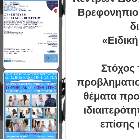
Βρεφονηπιοκ
δι
«Ειδικ
Στόχος 
προβληματισ
θέματα προ
ιδιαιτερότ
επίσης 