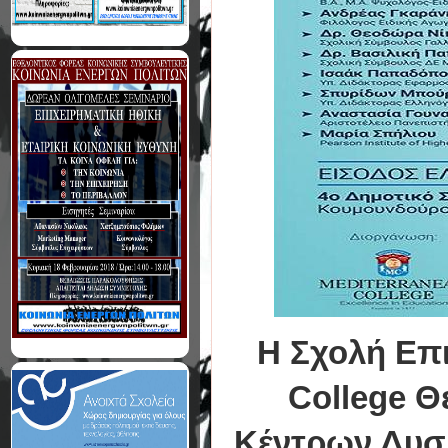
Η Σχολή Επι
College Θ
Κέντρων Δυσλ