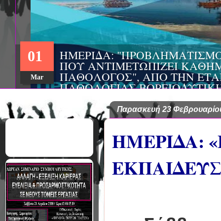
ΗΜΕΡΙΔΑ: "ΠΡΟΒΛΗΜΑΤΙΣΜ
01
ΠΟΥ ΑΝΤΙΜΕΤΩΠΙΖΕΙ ΚΑΘΗΜ
ΠΑΘΟΛΟΓΟΣ", ΑΠΟ ΤΗΝ ΕΤΑ
Mar
ΠΑΘΟΛΟΓΙΑΣ ΒΟΡΕΙΟΔΥΤΙΚ
ΤΙΣ Α' & Β' ΠΑΝΕΠΙΣΤΗΜΙΑ
ΚΛΙΝΙΚΕΣ ΠΓΝΙ
Παρασκευή 23 Φεβρουαρίο
ΗΜΕΡΙΔΑ: «
ΕΚΠΑΙΔΕΥΣ