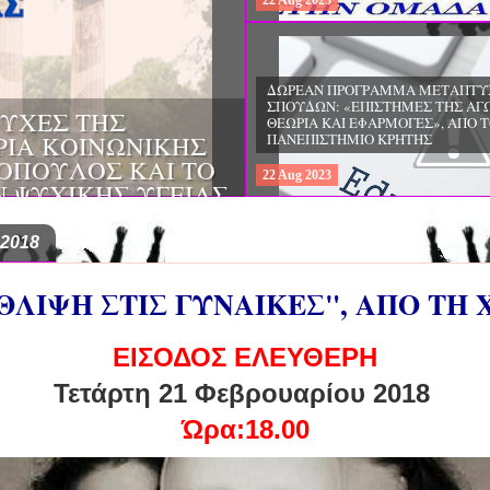
22
Aug
2023
ΔΩΡΕΑΝ ΠΡΟΓΡΑΜΜΑ ΜΕΤΑΠΤΥ
ΣΠΟΥΔΩΝ: "ΕΙΔΙΚΗ ΑΓΩΓΗ ΚΑΙ
ΟΙ & ΔΙΛΗΜΜΑΤΑ
ΕΚΠΑΙΔΕΥΣΗ", ΣΤΟ ΠΑΝΕΠΙΣΤΗΜ
ΜΕΡΙΝΑ O
ΙΩΑΝΝΙΝΩΝ
ΙΡΕΙΑ
22
Aug
2023
ΗΣ ΕΛΛΑΔΟΣ ΚΑΙ
ΚΕΣ ΠΑΘΟΛΟΓΙΚΕΣ
 2018
ΘΛΙΨΗ ΣΤΙΣ ΓΥΝΑΙΚΕΣ", ΑΠΟ ΤΗ 
ΕΙΣΟΔΟΣ ΕΛΕΥΘΕΡΗ
Τετάρτη 21 Φεβρουαρίου 2018
Ώρα:18.00