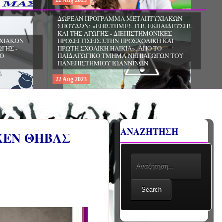
22
Aug
2023
ΧΙΑΚΩΝ
ΔΩΡΕΑΝ ΠΡΟΓΡΑΜΜΑ ΜΕΤΑΠΤΥΧΙΑΚΩΝ
ΣΠΟΥΔΩΝ: «ΕΠΙΣΤΗΜΕΣ ΤΗΣ ΑΓΩΓΗΣ -
ΙΟ
ΘΕΩΡΙΑ ΚΑΙ ΕΦΑΡΜΟΓΕΣ», ΑΠΟ ΤΟ
ΠΑΝΕΠΙΣΤΗΜΙΟ ΚΡΗΤΗΣ
22
Aug
2023
ΑΝΑΖΗΤΗΣΗ
ΧΕΝ ΘΗΒΑΣ
Search