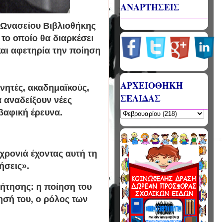
ΑΝΑΡΤΗΣΕΙΣ
ς Ωνασείου Βιβλιοθήκης
το οποίο θα διαρκέσει
και αφετηρία την ποίηση
ΑΡΧΕΙΟΘΗΚΗ
υνητές, ακαδημαϊκούς,
ΣΕΛΙΔΑΣ
α αναδείξουν νέες
βαφική έρευνα.
ρονιά έχοντας αυτή τη
θήσεις».
ζήτησης: η ποίηση του
ησή του, ο ρόλος των