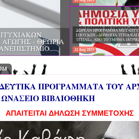
22
Aug
2023
ΔΩΡΕΑΝ ΠΡΟΓΡΑΜΜΑ ΜΕΤΑΠΤΥ
ΠΤΥΧΙΑΚΩΝ
ΣΠΟΥΔΩΝ «ΔΗΜΟΣΙΑ ΥΓΕΙΑ ΚΑΙ 
 ΑΓΩΓΗΣ - ΘΕΩΡΙΑ
ΥΓΕΙΑΣ», ΑΠΟ ΤΟ ΤΜΗΜΑ ΙΑΤΡΙ
ΠΑΝΕΠΙΣΤΗΜΙΟ
22
Aug
2023
018
ΔΕΥΤΙΚΑ ΠΡΟΓΡΑΜΜΑΤΑ ΤΟΥ ΑΡ
 ΩΝΑΣΕΙΟ ΒΙΒΛΙΟΘΗΚΗ
ΑΠΑΙΤΕΙΤΑΙ ΔΗΛΩΣΗ ΣΥΜΜΕΤΟΧΗΣ