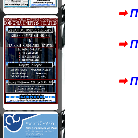
➡
Π
➡
Π
➡
Π