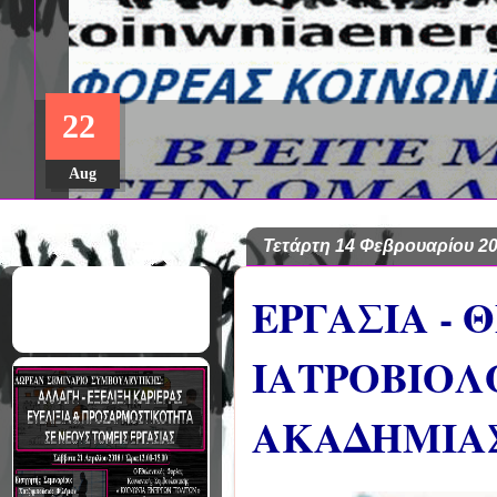
ΔΩΡΕΑΝ ΠΡΟΓΡΑΜΜΑ ΜΕΤΑ
22
ΣΠΟΥΔΩΝ: "ΕΙΔΙΚΗ ΑΓΩΓΗ Κ
ΣΤΟ ΠΑΝΕΠΙΣΤΗΜΙΟ ΙΩΑΝΝ
Aug
Τετάρτη 14 Φεβρουαρίου 2
ΕΡΓΑΣΙΑ - 
ΙΑΤΡΟΒΙΟΛ
ΑΚΑΔΗΜΙΑΣ