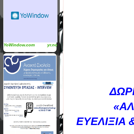
YoWindow.com
yr.no
ΔΩΡ
«ΑΛ
ΕΥΕΛΙΞΙΑ