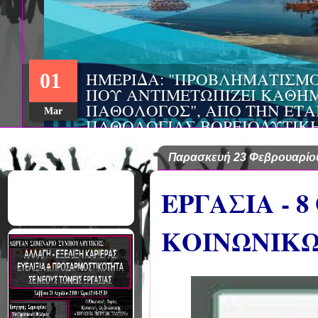
ΗΜΕΡΙΔΑ: "ΠΡΟΒΛΗΜΑΤΙΣΜ
01
ΠΟΥ ΑΝΤΙΜΕΤΩΠΙΖΕΙ ΚΑΘΗΜ
ΠΑΘΟΛΟΓΟΣ", ΑΠΟ ΤΗΝ ΕΤΑ
Mar
ΠΑΘΟΛΟΓΙΑΣ ΒΟΡΕΙΟΔΥΤΙΚ
ΤΙΣ Α' & Β' ΠΑΝΕΠΙΣΤΗΜΙΑ
ΚΛΙΝΙΚΕΣ ΠΓΝΙ
Παρασκευή 23 Φεβρουαρίο
ΕΡΓΑΣΙΑ - 
ΚΟΙΝΩΝΙΚΩ