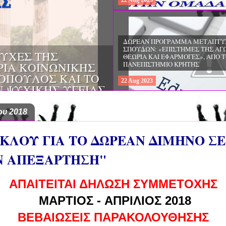
22
Aug
2023
ΔΩΡΕΑΝ ΠΡΟΓΡΑΜΜΑ ΜΕΤΑΠΤΥ
ΣΠΟΥΔΩΝ: "ΕΙΔΙΚΗ ΑΓΩΓΗ ΚΑΙ
ΟΙ & ΔΙΛΗΜΜΑΤΑ
ΕΚΠΑΙΔΕΥΣΗ", ΣΤΟ ΠΑΝΕΠΙΣΤΗΜ
ΜΕΡΙΝΑ O
ΙΩΑΝΝΙΝΩΝ
ΙΡΕΙΑ
22
Aug
2023
ΗΣ ΕΛΛΑΔΟΣ ΚΑΙ
ΚΕΣ ΠΑΘΟΛΟΓΙΚΕΣ
ου 2018
ΥΚΛΟΥ ΓΙΑ ΤΟ ΔΩΡΕΑΝ ΔΙΜΗΝΟ ΣΕ
Ν ΑΠΕΞΑΡΤΗΣΗ"
ΑΠΑΙΤΕΙΤΑΙ ΔΗΛΩΣΗ ΣΥΜΜΕΤΟΧΗΣ
ΜΑΡΤΙ
ΟΣ - AΠΡΙΛΙΟΣ 2018
ΒΕΒΑΙΩΣΕΙΣ ΠΑΡΑΚΟΛΟΥΘΗΣΗΣ