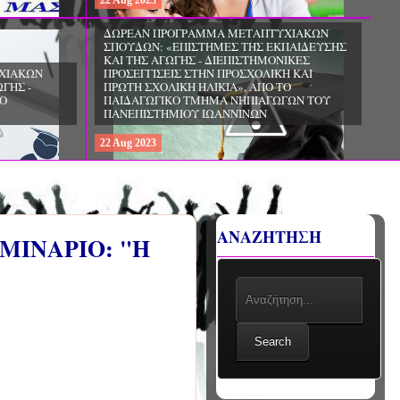
22
Aug
2023
ΧΙΑΚΩΝ
ΔΩΡΕΑΝ ΠΡΟΓΡΑΜΜΑ ΜΕΤΑΠΤΥΧΙΑΚΩΝ
ΣΠΟΥΔΩΝ: «ΕΠΙΣΤΗΜΕΣ ΤΗΣ ΑΓΩΓΗΣ -
ΙΟ
ΘΕΩΡΙΑ ΚΑΙ ΕΦΑΡΜΟΓΕΣ», ΑΠΟ ΤΟ
ΠΑΝΕΠΙΣΤΗΜΙΟ ΚΡΗΤΗΣ
22
Aug
2023
ΑΝΑΖΗΤΗΣΗ
ΜΙΝΑΡΙΟ: "Η
Search