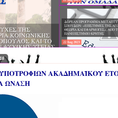
22
Aug
2023
ΔΩΡΕΑΝ ΠΡΟΓΡΑΜΜΑ ΜΕΤΑΠΤΥ
ΣΠΟΥΔΩΝ: "ΕΙΔΙΚΗ ΑΓΩΓΗ ΚΑΙ
ΟΙ & ΔΙΛΗΜΜΑΤΑ
ΕΚΠΑΙΔΕΥΣΗ", ΣΤΟ ΠΑΝΕΠΙΣΤΗΜ
ΜΕΡΙΝΑ O
ΙΩΑΝΝΙΝΩΝ
ΙΡΕΙΑ
22
Aug
2023
ΗΣ ΕΛΛΑΔΟΣ ΚΑΙ
ΚΕΣ ΠΑΘΟΛΟΓΙΚΕΣ
18
ΥΠΟΤΡΟΦΙΩΝ ΑΚΑΔΗΜΑΪΚΟΥ ΕΤΟΥΣ
Α ΩΝΑΣΗ