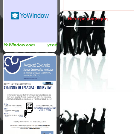
Νεότερη ανάρτηση
YoWindow.com
yr.no