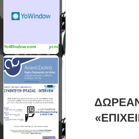
YoWindow.com
yr.no
ΔΩΡΕΑΝ
«ΕΠΙΧΕ