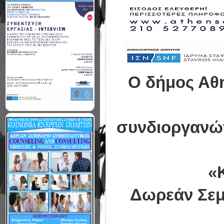
Ο δήμος Αθ
συνδιοργανών
«Κ
Δωρεάν Σεμι