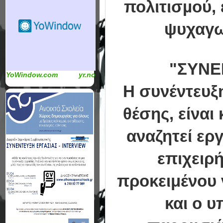
πολιτισµού, 
ψυχαγω
"ΣΥΝΕ
YoWindow.com
yr.no
Η συνέντευξη
θέσης, είναι
αναζητεί εργ
επιχειρ
προκειμένου 
και ο υ