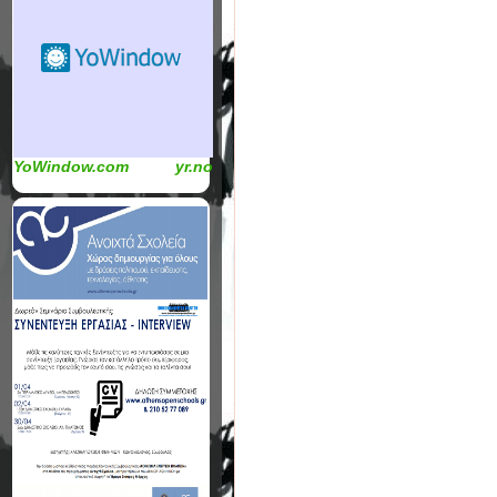
YoWindow.com
yr.no