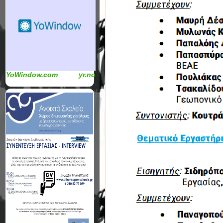
YoWindow.com
yr.no