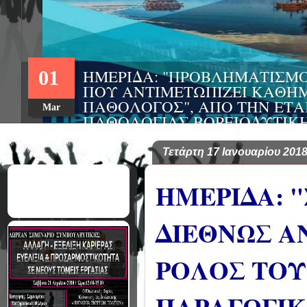
ΗΜΕΡΙΔΑ: "ΠΡΟΒΛΗΜΑΤΙΣΜ
01
ΠΟΥ ΑΝΤΙΜΕΤΩΠΙΖΕΙ ΚΑΘΗΜ
ΠΑΘΟΛΟΓΟΣ", ΑΠΟ ΤΗΝ ΕΤΑ
Mar
ΠΑΘΟΛΟΓΙΑΣ ΒΟΡΕΙΟΔΥΤΙΚ
ΤΙΣ Α' & Β' ΠΑΝΕΠΙΣΤΗΜΙΑ
ΚΛΙΝΙΚΕΣ ΠΓΝΙ
Τετάρτη 17 Ιανουαρίου 201
ΗΜΕΡΙΔΑ: 
ΔΙΕΘΝΩΣ ΑΝ
ΡΟΛΟΣ ΤΟΥ