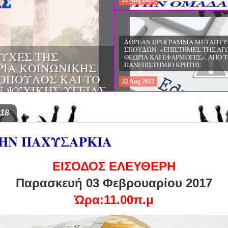
22
Aug
2023
ΔΩΡΕΑΝ ΠΡΟΓΡΑΜΜΑ ΜΕΤΑΠΤΥ
ΣΠΟΥΔΩΝ: "ΕΙΔΙΚΗ ΑΓΩΓΗ ΚΑΙ
ΟΙ & ΔΙΛΗΜΜΑΤΑ
ΕΚΠΑΙΔΕΥΣΗ", ΣΤΟ ΠΑΝΕΠΙΣΤΗΜ
ΜΕΡΙΝΑ O
ΙΩΑΝΝΙΝΩΝ
ΙΡΕΙΑ
22
Aug
2023
ΗΣ ΕΛΛΑΔΟΣ ΚΑΙ
ΚΕΣ ΠΑΘΟΛΟΓΙΚΕΣ
018
ΤΗΝ ΠΑΧΥΣΑΡΚΙΑ
ΕΙΣΟΔΟΣ ΕΛΕΥΘΕΡΗ
Παρασκευή 03 Φεβρουαρίου 2017
Ώρα:11.00π.μ