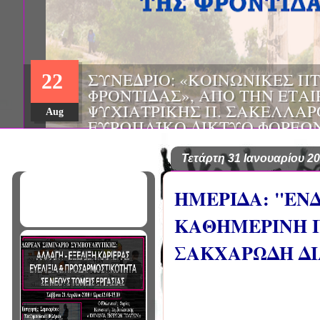
ΗΜΕΡΙΔΑ: "ΠΡΟΒΛΗΜΑΤΙΣΜ
01
ΠΟΥ ΑΝΤΙΜΕΤΩΠΙΖΕΙ ΚΑΘΗ
ΠΑΘΟΛΟΓΟΣ", ΑΠΟ ΤΗΝ ΕΤΑ
Mar
ΠΑΘΟΛΟΓΙΑΣ ΒΟΡΕΙΟΔΥΤΙΚ
ΤΙΣ Α' & Β' ΠΑΝΕΠΙΣΤΗΜΙΑ
ΚΛΙΝΙΚΕΣ ΠΓΝΙ
Τετάρτη 31 Ιανουαρίου 2
ΗΜΕΡΙΔΑ: "ΕΝ
ΚΑΘΗΜΕΡΙΝΗ Π
ΣΑΚΧΑΡΩΔΗ ΔΙ