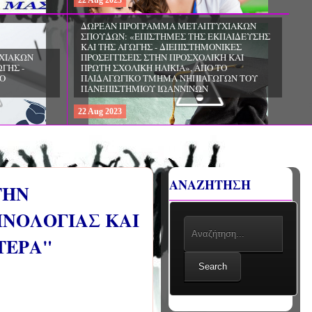
22
Aug
2023
ΧΙΑΚΩΝ
ΔΩΡΕΑΝ ΠΡΟΓΡΑΜΜΑ ΜΕΤΑΠΤΥΧΙΑΚΩΝ
ΣΠΟΥΔΩΝ: «ΕΠΙΣΤΗΜΕΣ ΤΗΣ ΑΓΩΓΗΣ -
ΙΟ
ΘΕΩΡΙΑ ΚΑΙ ΕΦΑΡΜΟΓΕΣ», ΑΠΟ ΤΟ
ΠΑΝΕΠΙΣΤΗΜΙΟ ΚΡΗΤΗΣ
22
Aug
2023
ΑΝΑΖΗΤΗΣΗ
ΤΗΝ
ΝΟΛΟΓΙΑΣ ΚΑΙ
ΤΕΡΑ"
Search