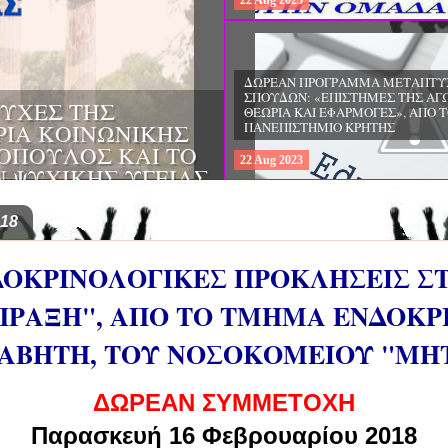
22
Aug
2023
ΔΩΡΕΑΝ ΠΡΟΓΡΑΜΜΑ ΜΕΤΑΠΤΥ
ΣΠΟΥΔΩΝ: "ΕΙΔΙΚΗ ΑΓΩΓΗ ΚΑΙ
ΟΙ & ΔΙΛΗΜΜΑΤΑ
ΕΚΠΑΙΔΕΥΣΗ", ΣΤΟ ΠΑΝΕΠΙΣΤΗΜ
ΜΕΡΙΝΑ O
ΙΩΑΝΝΙΝΩΝ
ΙΡΕΙΑ
22
Aug
2023
ΗΣ ΕΛΛΑΔΟΣ ΚΑΙ
ΚΕΣ ΠΑΘΟΛΟΓΙΚΕΣ
018
ΔΟΚΡΙΝΟΛΟΓΙΚΕΣ ΠΡΟΚΛΗΣΕΙΣ Σ
ΡΑΞΗ", ΑΠΟ ΤΟ ΤΜΗΜΑ ΕΝΔΟΚΡΙ
ΑΒΗΤΗ, ΤΟΥ ΝΟΣΟΚΟΜΕΙΟΥ "ΜΗ
ΔΩΡΕΑΝ ΣΥΜΜΕΤΟΧΗ
Παρασκευή 16 Φεβρουαρίου 2018