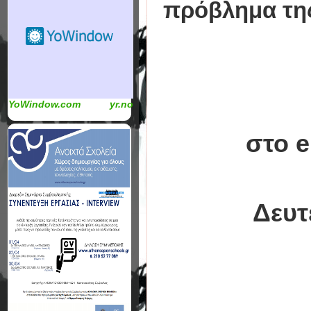
πρόβλημα της
YoWindow.com
yr.no
στο e
Δευτ