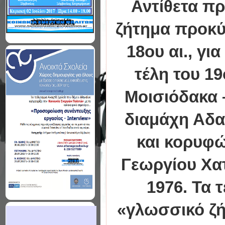
Αντίθετα πρ
ζήτημα προκύπ
18ου αι., γι
τέλη του 19
Μοισιόδακα –
διαμάχη Αδα
και κορυφώ
Γεωργίου Χατ
1976. Τα 
«γλωσσικό ζή