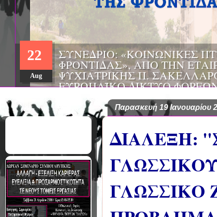
ΣΥΝΕΔΡΙΟ: «ΚΟΙΝΩΝΙΚΕΣ Π
22
ΦΡΟΝΤΙΔΑΣ», ΑΠΟ ΤΗΝ ΕΤΑΙ
ΨΥΧΙΑΤΡΙΚΗΣ Π. ΣΑΚΕΛΛΑΡ
Aug
EΥΡΩΠΑΪΚΟ ΔΙΚΤΥΟ ΦΟΡΕΩΝ
ΑSKLEPIOS
Παρασκευή 19 Ιανουαρίου 
ΔΙΑΛΕΞΗ: 
ΓΛΩΣΣΙΚΟΥ
ΓΛΩΣΣΙΚΟ 