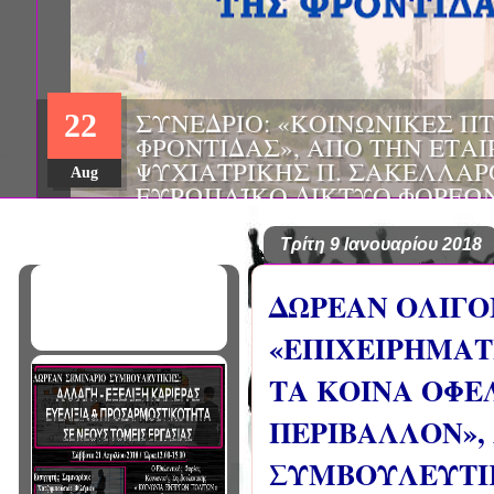
ΗΜΕΡΙΔΑ: "ΠΡΟΒΛΗΜΑΤΙΣΜ
01
ΠΟΥ ΑΝΤΙΜΕΤΩΠΙΖΕΙ ΚΑΘΗ
ΠΑΘΟΛΟΓΟΣ", ΑΠΟ ΤΗΝ ΕΤΑ
Mar
ΠΑΘΟΛΟΓΙΑΣ ΒΟΡΕΙΟΔΥΤΙΚ
ΤΙΣ Α' & Β' ΠΑΝΕΠΙΣΤΗΜΙΑ
ΚΛΙΝΙΚΕΣ ΠΓΝΙ
Τρίτη 9 Ιανουαρίου 2018
ΔΩΡΕΑΝ ΟΛΙΓΟ
«ΕΠΙΧΕΙΡΗΜΑΤ
ΤΑ ΚΟΙΝΑ ΟΦΕΛ
ΠΕΡΙΒΑΛΛΟΝ»,
ΣΥΜΒΟΥΛΕΥΤΙΚ