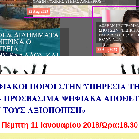
22
Aug
2023
ΔΩΡΕΑΝ ΠΡΟΓΡΑΜΜΑ ΜΕΤΑΠΤΥ
ΣΠΟΥΔΩΝ: "ΕΙΔΙΚΗ ΑΓΩΓΗ ΚΑΙ
ΟΙ & ΔΙΛΗΜΜΑΤΑ
ΕΚΠΑΙΔΕΥΣΗ", ΣΤΟ ΠΑΝΕΠΙΣΤΗΜ
ΜΕΡΙΝΑ O
ΙΩΑΝΝΙΝΩΝ
ΙΡΕΙΑ
22
Aug
2023
ΗΣ ΕΛΛΑΔΟΣ ΚΑΙ
ΚΕΣ ΠΑΘΟΛΟΓΙΚΕΣ
ΦΙΑΚΟΙ ΠΟΡΟΙ ΣΤΗΝ ΥΠΗΡΕΣΙΑ Τ
- ΠΡΟΣΒΑΣΙΜΑ ΨΗΦΙΑΚΑ ΑΠΟΘΕΤ
 ΤΟΥΣ ΑΞΙΟΠΟΙΗΣΗ»
Πέμπτη 11 Ιανουαρίου 2018/Ώρα:18.30