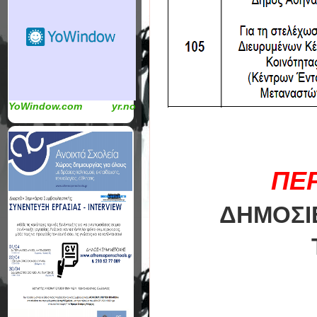
YoWindow.com
yr.no
ΠΕ
ΔΗΜΟΣΙ