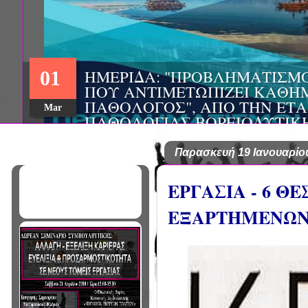
ΣΥΝΕΔΡΙΟ: «ΚΟΙΝΩΝΙΚΕΣ Π
22
ΦΡΟΝΤΙΔΑΣ», ΑΠΟ ΤΗΝ ΕΤΑΙ
ΨΥΧΙΑΤΡΙΚΗΣ Π. ΣΑΚΕΛΛΑΡ
Aug
EΥΡΩΠΑΪΚΟ ΔΙΚΤΥΟ ΦΟΡΕΩΝ
ΑSKLEPIOS
Παρασκευή 19 Ιανουαρίο
ΕΡΓΑΣΙΑ - 6 Θ
ΕΞΑΡΤΗΜΕΝΩ