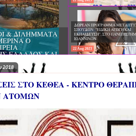
22
Aug
2023
ΔΩΡΕΑΝ ΠΡΟΓΡΑΜΜΑ ΜΕΤΑΠΤΥ
ΣΠΟΥΔΩΝ: «ΕΠΙΣΤΗΜΕΣ ΤΗΣ ΑΓΩ
ΤΥΧΕΣ ΤΗΣ
ΘΕΩΡΙΑ ΚΑΙ ΕΦΑΡΜΟΓΕΣ», ΑΠΟ 
ΡΙΑ ΚΟΙΝΩΝΙΚΗΣ
ΠΑΝΕΠΙΣΤΗΜΙΟ ΚΡΗΤΗΣ
ΟΠΟΥΛΟΣ ΚΑΙ ΤΟ
22
Aug
2023
 ΨΥΧΙΚΗΣ ΥΓΕΙΑΣ
υ 2018
ΕΣΕΙΣ ΣΤΟ ΚΕΘΕΑ - ΚΕΝΤΡΟ ΘΕΡΑΠ
Ν ΑΤΟΜΩΝ