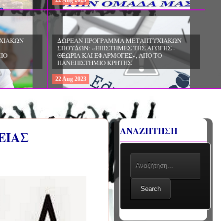
22
Aug
2023
ΔΩΡΕΑΝ ΠΡΟΓΡΑΜΜΑ ΜΕΤΑΠΤΥΧΙΑΚΩΝ
ΣΠΟΥΔΩΝ: «ΕΠΙΣΤΗΜΕΣ ΤΗΣ ΕΚΠΑΙΔΕΥΣΗΣ
ΚΑΙ ΤΗΣ ΑΓΩΓΗΣ - ΔΙΕΠΙΣΤΗΜΟΝΙΚΕΣ
ΧΙΑΚΩΝ
ΠΡΟΣΕΓΓΙΣΕΙΣ ΣΤΗΝ ΠΡΟΣΧΟΛΙΚΗ ΚΑΙ
ΓΗΣ -
ΠΡΩΤΗ ΣΧΟΛΙΚΗ ΗΛΙΚΙΑ», ΑΠΟ ΤΟ
ΤΟ
ΠΑΙΔΑΓΩΓΙΚΟ ΤΜΗΜΑ ΝΗΠΙΑΓΩΓΩΝ ΤΟΥ
ΠΑΝΕΠΙΣΤΗΜΙΟΥ ΙΩΑΝΝΙΝΩΝ
22
Aug
2023
ΑΝΑΖΗΤΗΣΗ
ΕΙΑΣ
Search