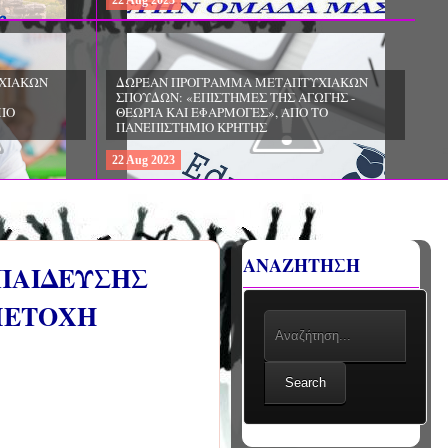
22
Aug
2023
ΧΙΑΚΩΝ
ΔΩΡΕΑΝ ΠΡΟΓΡΑΜΜΑ ΜΕΤΑΠΤΥΧΙΑΚΩΝ
ΣΠΟΥΔΩΝ: «ΕΠΙΣΤΗΜΕΣ ΤΗΣ ΑΓΩΓΗΣ -
ΙΟ
ΘΕΩΡΙΑ ΚΑΙ ΕΦΑΡΜΟΓΕΣ», ΑΠΟ ΤΟ
ΠΑΝΕΠΙΣΤΗΜΙΟ ΚΡΗΤΗΣ
22
Aug
2023
ΑΝΑΖΗΤΗΣΗ
ΠΑΙΔΕΥΣΗΣ
ΜΕΤΟΧΗ
Search