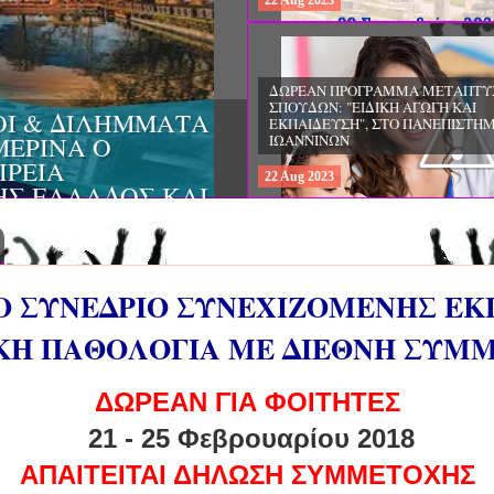
22
Aug
2023
ΔΩΡΕΑΝ ΠΡΟΓΡΑΜΜΑ ΜΕΤΑΠΤΥ
ΣΠΟΥΔΩΝ: "ΕΙΔΙΚΗ ΑΓΩΓΗ ΚΑΙ
ΟΙ & ΔΙΛΗΜΜΑΤΑ
ΕΚΠΑΙΔΕΥΣΗ", ΣΤΟ ΠΑΝΕΠΙΣΤΗΜ
ΜΕΡΙΝΑ O
ΙΩΑΝΝΙΝΩΝ
ΙΡΕΙΑ
22
Aug
2023
ΗΣ ΕΛΛΑΔΟΣ ΚΑΙ
ΚΕΣ ΠΑΘΟΛΟΓΙΚΕΣ
Ο ΣΥΝΕΔΡΙΟ ΣΥΝΕΧΙΖΟΜΕΝΗΣ ΕΚ
ΙΚΗ ΠΑΘΟΛΟΓΙΑ ΜΕ ΔΙΕΘΝΗ ΣΥΜ
ΔΩΡΕΑΝ ΓΙΑ ΦΟΙΤΗΤΕΣ
21 - 25 Φεβρουαρίου 2018
ΑΠΑΙΤΕΙΤΑΙ ΔΗΛΩΣΗ ΣΥΜΜΕΤΟΧΗΣ