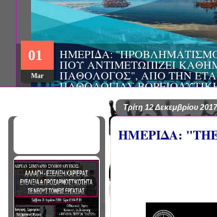
ΗΜΕΡΙΔΑ: "ΠΡΟΒΛΗΜΑΤΙΣΜ
01
ΠΟΥ ΑΝΤΙΜΕΤΩΠΙΖΕΙ ΚΑΘΗ
ΠΑΘΟΛΟΓΟΣ", ΑΠΟ ΤΗΝ ΕΤΑ
Mar
ΠΑΘΟΛΟΓΙΑΣ ΒΟΡΕΙΟΔΥΤΙΚ
ΤΙΣ Α' & Β' ΠΑΝΕΠΙΣΤΗΜΙΑ
ΚΛΙΝΙΚΕΣ ΠΓΝΙ
Τρίτη 12 Δεκεμβρίου 201
ΗΜΕΡΙΔΑ: "THE