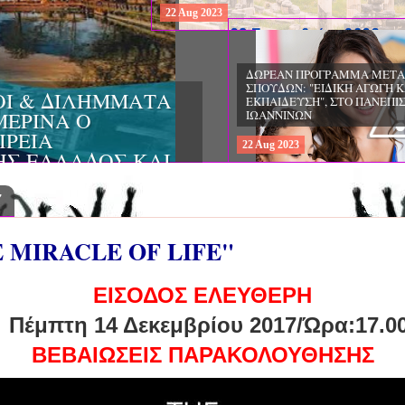
22
Aug
2023
ΔΩΡΕΑΝ ΠΡΟΓΡΑΜΜΑ ΜΕΤΑΠΤΥ
ΣΠΟΥΔΩΝ: "ΕΙΔΙΚΗ ΑΓΩΓΗ ΚΑΙ
ΟΙ & ΔΙΛΗΜΜΑΤΑ
ΕΚΠΑΙΔΕΥΣΗ", ΣΤΟ ΠΑΝΕΠΙΣΤΗΜ
ΜΕΡΙΝΑ O
ΙΩΑΝΝΙΝΩΝ
ΙΡΕΙΑ
22
Aug
2023
ΗΣ ΕΛΛΑΔΟΣ ΚΑΙ
ΚΕΣ ΠΑΘΟΛΟΓΙΚΕΣ
7
 MIRACLE OF LIFE"
ΕΙΣΟΔΟΣ ΕΛΕΥΘΕΡΗ
Πέμπτη 14 Δεκεμβρίου 2017/Ώρα:17.0
ΒΕΒΑΙΩΣΕΙΣ ΠΑΡΑΚΟΛΟΥΘΗΣΗΣ