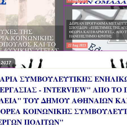
22
Aug
2023
ΔΩΡΕΑΝ ΠΡΟΓΡΑΜΜΑ ΜΕΤΑΠΤΥ
ΣΠΟΥΔΩΝ: "ΕΙΔΙΚΗ ΑΓΩΓΗ ΚΑΙ
ΟΙ & ΔΙΛΗΜΜΑΤΑ
ΕΚΠΑΙΔΕΥΣΗ", ΣΤΟ ΠΑΝΕΠΙΣΤΗΜ
ΜΕΡΙΝΑ O
ΙΩΑΝΝΙΝΩΝ
ΙΡΕΙΑ
22
Aug
2023
ΗΣ ΕΛΛΑΔΟΣ ΚΑΙ
ΚΕΣ ΠΑΘΟΛΟΓΙΚΕΣ
 2017
ΑΡΙΑ ΣΥΜΒΟΥΛΕΥΤΙΚΗΣ ΕΝΗΛΙΚ
ΕΡΓΑΣΙΑΣ - INTERVIEW" ΑΠΟ Τ
ΛΕΙΑ" ΤΟΥ ΔΗΜΟΥ ΑΘΗΝΑΙΩΝ ΚΑ
ΦΟΡΕΑ ΚΟΙΝΩΝΙΚΗΣ ΣΥΜΒΟΥΛΕΥ
ΕΡΓΩΝ ΠΟΛΙΤΩΝ"