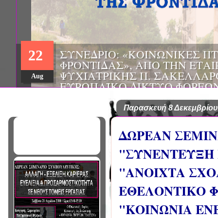
ΗΜΕΡΙΔΑ: "ΠΡΟΒΛΗΜΑΤΙΣΜ
01
ΠΟΥ ΑΝΤΙΜΕΤΩΠΙΖΕΙ ΚΑΘΗ
ΠΑΘΟΛΟΓΟΣ", ΑΠΟ ΤΗΝ ΕΤΑ
Mar
ΠΑΘΟΛΟΓΙΑΣ ΒΟΡΕΙΟΔΥΤΙΚ
ΤΙΣ Α' & Β' ΠΑΝΕΠΙΣΤΗΜΙΑ
ΚΛΙΝΙΚΕΣ ΠΓΝΙ
Παρασκευή 8 Δεκεμβρίου
ΔΩΡΕΑΝ ΣΕΜΙΝ
"ΣΥΝΕΝΤΕΥΞΗ 
"ΑΝΟΙΧΤΑ ΣΧΟ
ΕΘΕΛΟΝΤΙΚΟ 
"ΚΟΙΝΩΝΙΑ ΕΝ