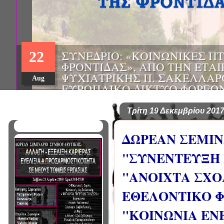
ΗΜΕΡΙΔΑ: "ΠΡΟΒΛΗΜΑΤΙΣΜ
01
ΠΟΥ ΑΝΤΙΜΕΤΩΠΙΖΕΙ ΚΑΘΗ
ΠΑΘΟΛΟΓΟΣ", ΑΠΟ ΤΗΝ ΕΤΑ
Mar
ΠΑΘΟΛΟΓΙΑΣ ΒΟΡΕΙΟΔΥΤΙΚ
ΤΙΣ Α' & Β' ΠΑΝΕΠΙΣΤΗΜΙΑ
ΚΛΙΝΙΚΕΣ ΠΓΝΙ
Τρίτη 19 Δεκεμβρίου 201
ΔΩΡΕΑΝ ΣΕΜΙΝ
"ΣΥΝΕΝΤΕΥΞΗ 
"ΑΝΟΙΧΤΑ ΣΧΟ
ΕΘΕΛΟΝΤΙΚΟ 
"ΚΟΙΝΩΝΙΑ ΕΝ