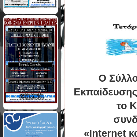
Ο Σύλλο
Εκπαίδευσης 
το 
συνδ
«Ιnternet 