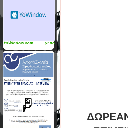
YoWindow.com
yr.no
ΔΩΡΕΑΝ