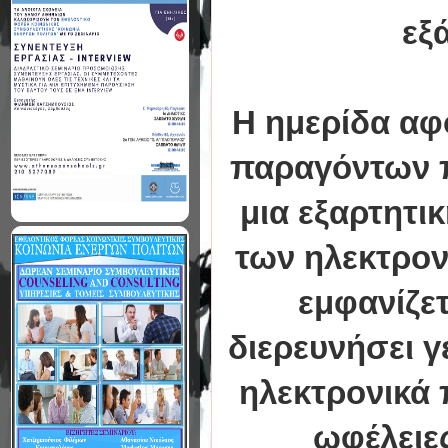
εξ
Η ημερίδα αφ
παραγόντων π
μια εξαρτητι
των ηλεκτρον
εμφανίζετ
διερευνήσει γ
ηλεκτρονικά 
ωφέλειες