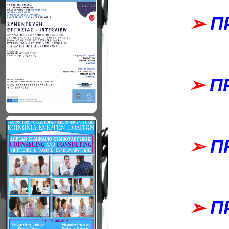
➢
Π
➢
Π
➢
Π
➢
Π