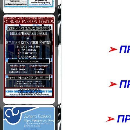
➢
Π
➢
Π
➢
ΠΡ