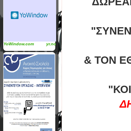
ΔΩΡΕΑΝ
"ΣΥΝΕΝ
YoWindow.com
yr.no
& ΤΟΝ Ε
"ΚΟ
Δ