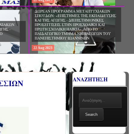
22
Aug
2023
ΧΙΑΚΩΝ
ΔΩΡΕΑΝ ΠΡΟΓΡΑΜΜΑ ΜΕΤΑΠΤΥΧΙΑΚΩΝ
ΣΠΟΥΔΩΝ: «ΕΠΙΣΤΗΜΕΣ ΤΗΣ ΑΓΩΓΗΣ -
ΙΟ
ΘΕΩΡΙΑ ΚΑΙ ΕΦΑΡΜΟΓΕΣ», ΑΠΟ ΤΟ
ΠΑΝΕΠΙΣΤΗΜΙΟ ΚΡΗΤΗΣ
22
Aug
2023
ΑΝΑΖΗΤΗΣΗ
ΣΣΙΩΝ
Search