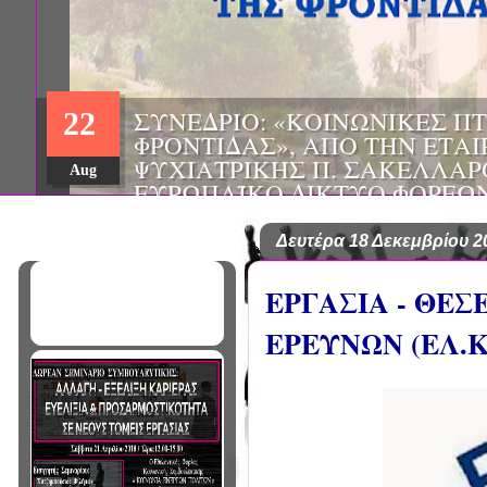
ΗΜΕΡΙΔΑ: "ΠΡΟΒΛΗΜΑΤΙΣΜ
01
ΠΟΥ ΑΝΤΙΜΕΤΩΠΙΖΕΙ ΚΑΘΗ
ΠΑΘΟΛΟΓΟΣ", ΑΠΟ ΤΗΝ ΕΤΑ
Mar
ΠΑΘΟΛΟΓΙΑΣ ΒΟΡΕΙΟΔΥΤΙΚ
ΤΙΣ Α' & Β' ΠΑΝΕΠΙΣΤΗΜΙΑ
ΚΛΙΝΙΚΕΣ ΠΓΝΙ
Δευτέρα 18 Δεκεμβρίου 2
ΕΡΓΑΣΙΑ - ΘΕ
ΕΡΕΥΝΩΝ (ΕΛ.ΚΕ