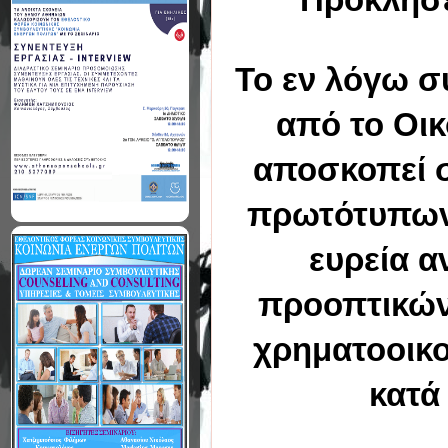
To εν λόγω σ
από το Οικ
αποσκοπεί 
πρωτότυπων 
ευρεία α
προοπτικών 
χρηματοοικο
κατά