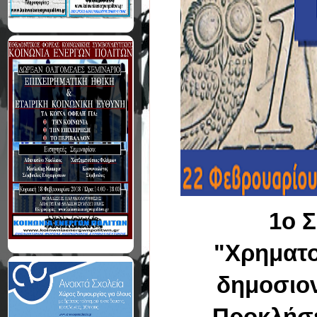
1o 
"Χρηματο
δημοσιον
Προκλήσε