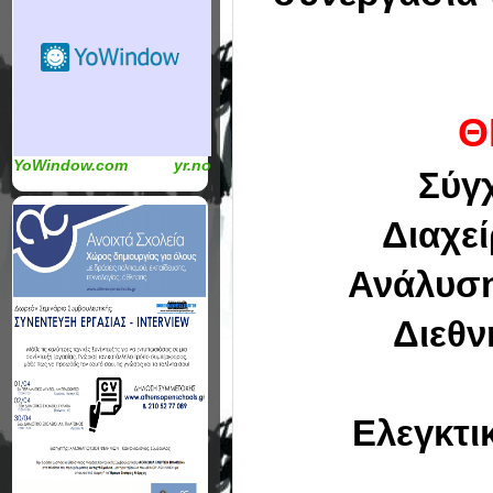
Θ
YoWindow.com
yr.no
Σύγχρ
Διαχείρ
Ανάλυση Ο
Διεθνή 
Ελεγκτικέ