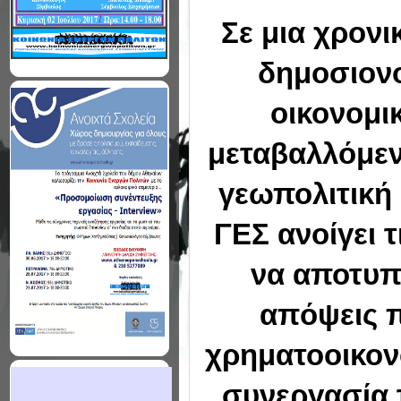
Σε μια χρονι
δημοσιονο
οικονομι
μεταβαλλόμεν
γεωπολιτική 
ΓΕΣ ανοίγει 
να αποτυπώ
απόψεις π
χρηματοοικον
συνεργασία 