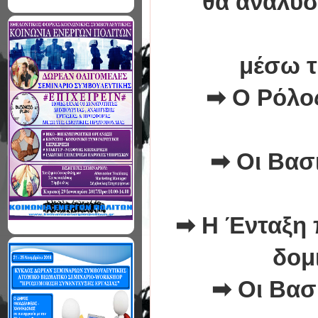
θα αναλύσ
μέσω τ
➡
Ο Ρόλο
➡
Οι Βασ
➡
Η Ένταξη 
δομ
➡
Οι Βασ