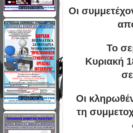
Οι συμμετέχο
από
Το σε
Κυριακή 1
σε
Οι κληρωθέντ
τη συμμετοχ