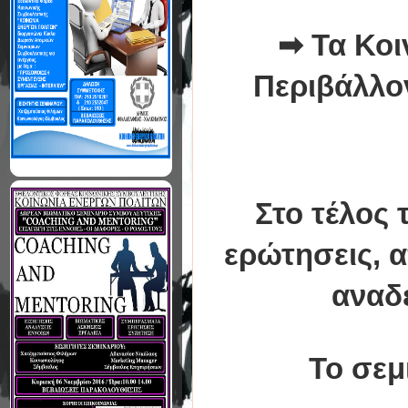
➡
Τα Κο
Περιβάλλο
Στο τέλος 
ερώτησεις, α
αναδ
Το σεμ