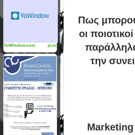
Πως μπορού
οι ποιοτικο
παράλληλα
YoWindow.com
yr.no
την συνε
Marketing