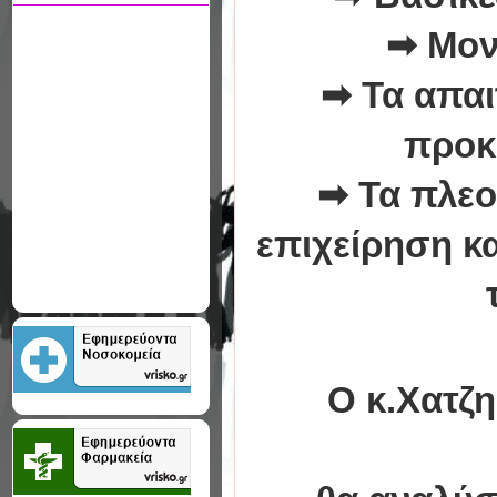
➡
Μον
➡
Τα απαι
προκ
➡
Τα πλεο
επιχείρηση κ
Ο
κ.Χατζ