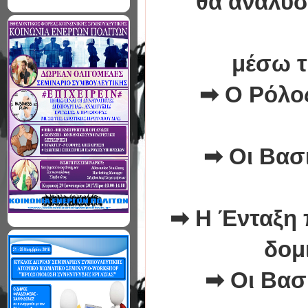
θα αναλύσ
μέσω τ
➡
Ο Ρόλο
➡
Οι Βασ
➡
Η Ένταξη 
δομ
➡
Οι Βασ