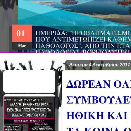
ΣΥΝΕΔΡΙΟ: «ΚΟΙΝΩΝΙΚΕΣ Π
22
ΦΡΟΝΤΙΔΑΣ», ΑΠΟ ΤΗΝ ΕΤΑΙ
ΨΥΧΙΑΤΡΙΚΗΣ Π. ΣΑΚΕΛΛΑΡ
Aug
EΥΡΩΠΑΪΚΟ ΔΙΚΤΥΟ ΦΟΡΕΩΝ
ΑSKLEPIOS
Δευτέρα 4 Δεκεμβρίου 2017
ΔΩΡΕΑΝ ΟΛ
ΣΥΜΒΟΥΛΕΥ
ΗΘΙΚΗ ΚΑΙ