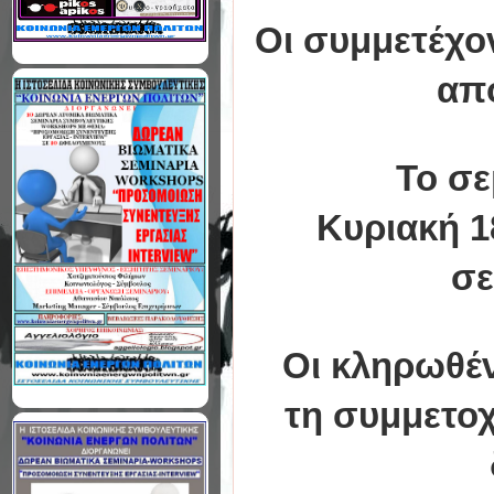
Οι συμμετέχο
από
Το σε
Κυριακή 1
σε
Οι κληρωθέντ
τη συμμετοχ