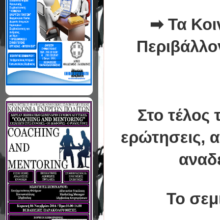
➡
Τα Κο
Περιβάλλο
Στο τέλος 
ερώτησεις, α
αναδ
Το σεμ