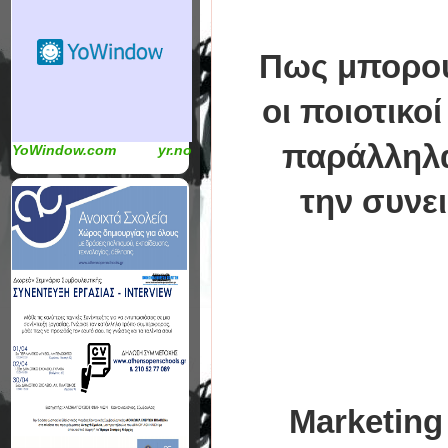
Πως μπορού
οι ποιοτικο
παράλληλα
YoWindow.com
yr.no
την συνε
Marketing