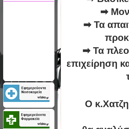
➡
Μον
➡
Τα απαι
προκ
➡
Τα πλεο
επιχείρηση κ
Ο
κ.Χατζ