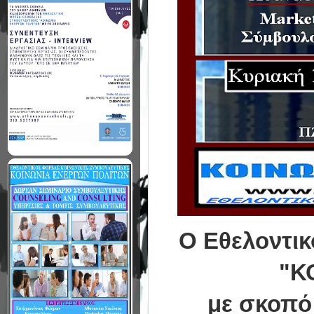
Ο Εθελοντικ
"Κ
με σκοπό