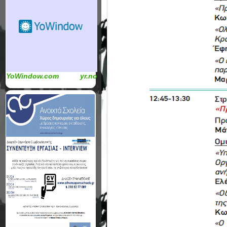
YoWindow.com
yr.no