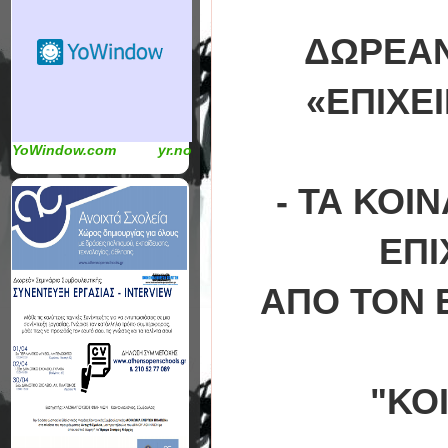
ΔΩΡΕΑΝ
«ΕΠΙΧΕ
YoWindow.com
yr.no
- ΤΑ ΚΟΙ
ΕΠΙ
ΑΠΟ ΤΟΝ 
"ΚΟ