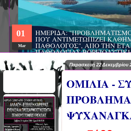
ΣΥΝΕΔΡΙΟ: «ΚΟΙΝΩΝΙΚΕΣ Π
22
ΦΡΟΝΤΙΔΑΣ», ΑΠΟ ΤΗΝ ΕΤΑΙ
ΨΥΧΙΑΤΡΙΚΗΣ Π. ΣΑΚΕΛΛΑΡ
Aug
EΥΡΩΠΑΪΚΟ ΔΙΚΤΥΟ ΦΟΡΕΩΝ
ΑSKLEPIOS
Παρασκευή 22 Δεκεμβρίου 
ΟΜΙΛΙΑ - 
ΠΡΟΒΛΗΜΑΤ
ΨΥΧΑΝΑΓΚ