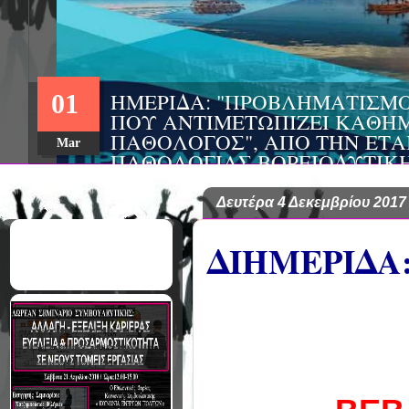
ΣΥΝΕΔΡΙΟ: «ΚΟΙΝΩΝΙΚΕΣ Π
22
ΦΡΟΝΤΙΔΑΣ», ΑΠΟ ΤΗΝ ΕΤΑΙ
ΨΥΧΙΑΤΡΙΚΗΣ Π. ΣΑΚΕΛΛΑΡ
Aug
EΥΡΩΠΑΪΚΟ ΔΙΚΤΥΟ ΦΟΡΕΩΝ
ΑSKLEPIOS
Δευτέρα 4 Δεκεμβρίου 2017
ΔΙΗΜΕΡΙΔΑ: