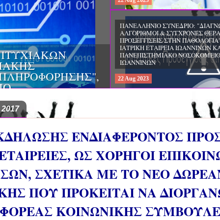
22
Aug
2023
ΠΑΝΕΛΛΗΝΙΟ ΣΥΝΕΔΡΙΟ: "ΔΙΑΓΝ
ΑΛΓΟΡΙΘΜΟΙ & ΣΥΓΧΡΟΝΕΣ ΘΕΡ
ΠΡΟΣΕΓΓΙΣΕΙΣ ΣΤΗΝ ΠΑΘΟΛΟΓΙΑ"
ΙΑΤΡΙΚΗ ΕΤΑΙΡΕΙΑ ΙΩΑΝΝΙΝΩΝ ΚΑ
ΠΤΥΧΙΑΚΩΝ
ΠΑΝΕΠΙΣΤΗΜΙΑΚΟ ΝΟΣΟΚΟΜΕΙ
ΦΙΑΚΗΣ
ΙΩΑΝΝΙΝΩΝ
 ΠΛΗΡΟΦΟΡΗΣΗΣ",
22
Aug
2023
ΙΟ
 2017
ΚΔΗΛΩΣΗΣ ΕΝΔΙΑΦΕΡΟΝΤΟΣ ΠΡΟ
ΤΑΙΡΕΙΕΣ, ΩΣ ΧΟΡΗΓΟΙ ΕΠΙΚΟΙΝΩ
ΣΩΝ, ΣΧΕΤΙΚΑ ΜΕ ΤΟ ΝΕΟ ΔΩΡΕΑ
ΗΣ ΠΟΥ ΠΡΟΚΕΙΤΑΙ ΝΑ ΔΙΟΡΓΑΝ
 ΦΟΡΕΑΣ ΚΟΙΝΩΝΙΚΗΣ ΣΥΜΒΟΥΛ