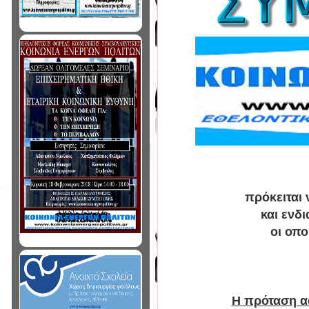
πρόκειται
και ενδ
οι οπο
Η πρόταση α