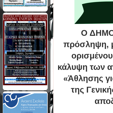
Ο ΔΗΜΟ
πρόσληψη, μ
ορισμένου
κάλυψη των 
«Άθλησης γι
της Γενική
αποζ