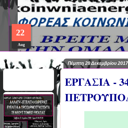
ΔΩΡΕΑΝ ΠΡΟΓΡΑΜΜΑ ΜΕΤΑ
22
ΣΠΟΥΔΩΝ: "ΕΙΔΙΚΗ ΑΓΩΓΗ Κ
ΣΤΟ ΠΑΝΕΠΙΣΤΗΜΙΟ ΙΩΑΝΝ
Aug
Πέμπτη 28 Δεκεμβρίου 2017
ΕΡΓΑΣΙΑ - 
ΠΕΤΡΟΥΠΟ