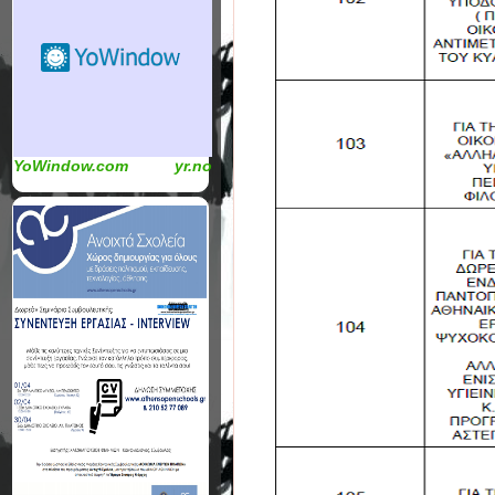
YoWindow.com
yr.no